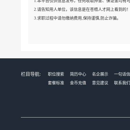
1.本平台仅供信息发布，任何收取押金、保证金均有
2.请告知用人单位，该信息是在苍梧人才网上看到的
3.求职过程中请勿缴纳费用,保持谨慎,防止诈骗。
栏目导航:
职位搜索
简历中心
名企展示
一句话
套餐标准
金币充值
意见建议
联系我