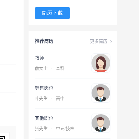
简历下载
推荐简历
更多简历
教师
俞女士
·
本科
销售岗位
叶先生
·
高中
其他职位
张先生
·
中专/技校