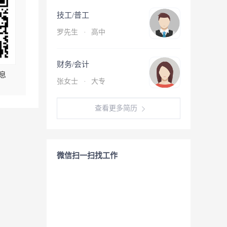
技工/普工
罗先生
·
高中
财务/会计
息
张女士
·
大专
查看更多简历
微信扫一扫找工作