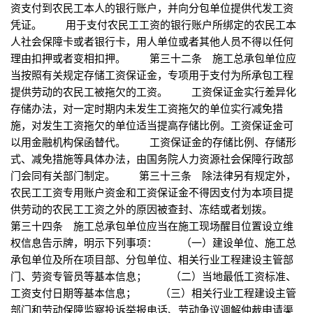
资支付到农民工本人的银行账户，并向分包单位提供代发工资
凭证。 用于支付农民工工资的银行账户所绑定的农民工本
人社会保障卡或者银行卡，用人单位或者其他人员不得以任何
理由扣押或者变相扣押。 第三十二条 施工总承包单位应
当按照有关规定存储工资保证金，专项用于支付为所承包工程
提供劳动的农民工被拖欠的工资。 工资保证金实行差异化
存储办法，对一定时期内未发生工资拖欠的单位实行减免措
施，对发生工资拖欠的单位适当提高存储比例。工资保证金可
以用金融机构保函替代。 工资保证金的存储比例、存储形
式、减免措施等具体办法，由国务院人力资源社会保障行政部
门会同有关部门制定。 第三十三条 除法律另有规定外，
农民工工资专用账户资金和工资保证金不得因支付为本项目提
供劳动的农民工工资之外的原因被查封、冻结或者划拨。
第三十四条 施工总承包单位应当在施工现场醒目位置设立维
权信息告示牌，明示下列事项： （一）建设单位、施工总
承包单位及所在项目部、分包单位、相关行业工程建设主管部
门、劳资专管员等基本信息； （二）当地最低工资标准、
工资支付日期等基本信息； （三）相关行业工程建设主管
部门和劳动保障监察投诉举报电话、劳动争议调解仲裁申请渠