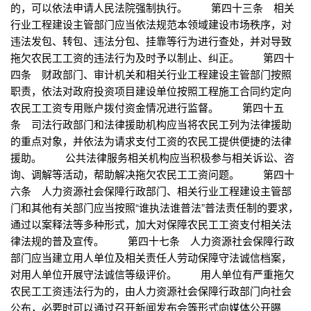
的，可以依法申请人民法院强制执行。 第四十三条 相关
行业工程建设主管部门应当依法规范本领域建设市场秩序，对
违法发包、转包、违法分包、挂靠等行为进行查处，并对导致
拖欠农民工工资的违法行为及时予以制止、纠正。 第四十
四条 财政部门、审计机关和相关行业工程建设主管部门按照
职责，依法对政府投资项目建设单位按照工程施工合同约定向
农民工工资专用账户拨付资金情况进行监督。 第四十五
条 司法行政部门和法律援助机构应当将农民工列为法律援助
的重点对象，并依法为请求支付工资的农民工提供便捷的法律
援助。 公共法律服务相关机构应当积极参与相关诉讼、咨
询、调解等活动，帮助解决拖欠农民工工资问题。 第四十
六条 人力资源社会保障行政部门、相关行业工程建设主管部
门和其他有关部门应当按照“谁执法谁普法”普法责任制的要求，
通过以案释法等多种形式，加大对保障农民工工资支付相关法
律法规的普及宣传。 第四十七条 人力资源社会保障行政
部门应当建立用人单位及相关责任人劳动保障守法诚信档案，
对用人单位开展守法诚信等级评价。 用人单位有严重拖欠
农民工工资违法行为的，由人力资源社会保障行政部门向社会
公布，必要时可以通过召开新闻发布会等形式向媒体公开曝