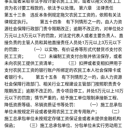
事实或者采取非法手段讨要农民工工资，或者以拖欠农民工工
资为名讨要工程款的，依法予以处理。 第六章 法律责任
第五十三条 违反本条例规定拖欠农民工工资的，依照有关法
律规定执行。 第五十四条 有下列情形之一的，由人力资
源社会保障行政部门责令限期改正；逾期不改正的，对单位处2
万元以上5万元以下的罚款，对法定代表人或者主要负责人、直
接负责的主管人员和其他直接责任人员处1万元以上3万元以下
的罚款： （一）以实物、有价证券等形式代替货币支付农
民工工资； （二）未编制工资支付台账并依法保存，或者
未向农民工提供工资清单； （三）扣押或者变相扣押用于
支付农民工工资的银行账户所绑定的农民工本人社会保障卡或
者银行卡。 第五十五条 有下列情形之一的，由人力资源
社会保障行政部门、相关行业工程建设主管部门按照职责责令
限期改正；逾期不改正的，责令项目停工，并处5万元以上10万
元以下的罚款；情节严重的，给予施工单位限制承接新工程、
降低资质等级、吊销资质证书等处罚： （一）施工总承包
单位未按规定开设或者使用农民工工资专用账户； （二）
施工总承包单位未按规定存储工资保证金或者未提供金融机构
保函； （三）施工总承包单位、分包单位未实行劳动用工