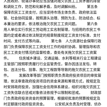
人民政府、街道办事处应当加强对拖欠农民工工资矛盾的排查
和调处工作，防范和化解矛盾，及时调解纠纷。 第五条
保障农民工工资支付，应当坚持市场主体负责、政府依法监
管、社会协同监督，按照源头治理、预防为主、防治结合、标
本兼治的要求，依法根治拖欠农民工工资问题。 第六条
用人单位实行农民工劳动用工实名制管理，与招用的农民工书
面约定或者通过依法制定的规章制度规定工资支付标准、支付
时间、支付方式等内容。 第七条 人力资源社会保障行政
部门负责保障农民工工资支付工作的组织协调、管理指导和农
民工工资支付情况的监督检查，查处有关拖欠农民工工资案
件。 住房城乡建设、交通运输、水利等相关行业工程建设
主管部门按照职责履行行业监管责任，督办因违法发包、转
包、违法分包、挂靠、拖欠工程款等导致的拖欠农民工工资案
件。 发展改革等部门按照职责负责政府投资项目的审批管
理，依法审查政府投资项目的资金来源和筹措方式，按规定及
时安排政府投资，加强社会信用体系建设，组织对拖欠农民工
工资失信联合惩戒对象依法依规予以限制和惩戒。 财政部
门负责政府投资资金的预算管理，根据经批准的预算按规定及
时足额拨付政府投资资金。 公安机关负责及时受理、侦办