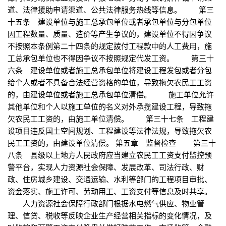
道、法律援助申请渠道、公共法律服务热线等信息。 第三
十五条 建设单位与施工总承包单位或者承包单位与分包单位
因工程数量、质量、造价等产生争议的，建设单位不得因争议
不按照本条例第二十四条的规定拨付工程款中的人工费用，施
工总承包单位也不得因争议不按照规定代发工资。 第三十
六条 建设单位或者施工总承包单位将建设工程发包或者分包
给个人或者不具备合法经营资格的单位，导致拖欠农民工工资
的，由建设单位或者施工总承包单位清偿。 施工单位允许
其他单位和个人以施工单位的名义对外承揽建设工程，导致拖
欠农民工工资的，由施工单位清偿。 第三十七条 工程建
设项目违反国土空间规划、工程建设等法律法规，导致拖欠农
民工工资的，由建设单位清偿。 第五章 监督检查 第三十
八条 县级以上地方人民政府应当建立农民工工资支付监控预
警平台，实现人力资源社会保障、发展改革、司法行政、财
政、住房城乡建设、交通运输、水利等部门的工程项目审批、
资金落实、施工许可、劳动用工、工资支付等信息及时共享。
人力资源社会保障行政部门根据水电燃气供应、物业管
理、信贷、税收等反映企业生产经营相关指标的变化情况，及