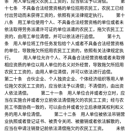
条 用人单位拖欠农民工工资的，应当依法予以清偿。 第
十七条 不具备合法经营资格的单位招用农民工，农民工已经
付出劳动而未获得工资的，依照有关法律规定执行。 第十
八条 用工单位使用个人、不具备合法经营资格的单位或者未
依法取得劳务派遣许可证的单位派遣的农民工，拖欠农民工工
资的，由用工单位清偿，并可以依法进行追偿。 第十九
条 用人单位将工作任务发包给个人或者不具备合法经营资格
的单位，导致拖欠所招用农民工工资的，依照有关法律规定执
行。 用人单位允许个人、不具备合法经营资格或者未取得
相应资质的单位以用人单位的名义对外经营，导致拖欠所招用
农民工工资的，由用人单位清偿，并可以依法进行追偿。
第二十条 合伙企业、个人独资企业、个体经济组织等用人单
位拖欠农民工工资的，应当依法予以清偿；不清偿的，由出资
人依法清偿。 第二十一条 用人单位合并或者分立时，应
当在实施合并或者分立前依法清偿拖欠的农民工工资；经与农
民工书面协商一致的，可以由合并或者分立后承继其权利和义
务的用人单位清偿。 第二十二条 用人单位被依法吊销营
业执照或者登记证书、被责令关闭、被撤销或者依法解散的，
应当在申请注销登记前依法清偿拖欠的农民工工资。 未依