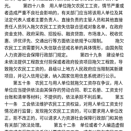
光。 第四十八条 用人单位拖欠农民工工资，情节严重或
者造成严重不良社会影响的，有关部门应当将该用人单位及其
法定代表人或者主要负责人、直接负责的主管人员和其他直接
责任人员列入拖欠农民工工资失信联合惩戒对象名单，在政府
资金支持、政府采购、招投标、融资贷款、市场准入、税收优
惠、评优评先、交通出行等方面依法依规予以限制。 拖欠
农民工工资需要列入失信联合惩戒名单的具体情形，由国务院
人力资源社会保障行政部门规定。 第四十九条 建设单位
未依法提供工程款支付担保或者政府投资项目拖欠工程款，导
致拖欠农民工工资的，县级以上地方人民政府应当限制其新建
项目，并记入信用记录，纳入国家信用信息系统进行公示。
第五十条 农民工与用人单位就拖欠工资存在争议，用人
单位应当提供依法由其保存的劳动合同、职工名册、工资支付
台账和清单等材料；不提供的，依法承担不利后果。 第五
十一条 工会依法维护农民工工资权益，对用人单位工资支付
情况进行监督；发现拖欠农民工工资的，可以要求用人单位改
正，拒不改正的，可以请求人力资源社会保障行政部门和其他
有关部门依法处理。 第五十二条 单位或者个人编造虚假