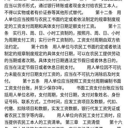
应当以货币形式，通过银行转账或者现金支付给农民工本人，
不得以实物或者有价证券等其他形式替代。 第十二条 用
人单位应当按照与农民工书面约定或者依法制定的规章制度规
定的工资支付周期和具体支付日期足额支付工资。 第十三
条 实行月、周、日、小时工资制的，按照月、周、日、小时
为周期支付工资；实行计件工资制的，工资支付周期由双方依
法约定。 第十四条 用人单位与农民工书面约定或者依法
制定的规章制度规定的具体支付日期，可以在农民工提供劳动
的当期或者次期。具体支付日期遇法定节假日或者休息日的，
应当在法定节假日或者休息日前支付。 用人单位因不可抗
力未能在支付日期支付工资的，应当在不可抗力消除后及时支
付。 第十五条 用人单位应当按照工资支付周期编制书面
工资支付台账，并至少保存3年。 书面工资支付台账应当包
括用人单位名称，支付周期，支付日期，支付对象姓名、身份
证号码、联系方式，工作时间，应发工资项目及数额，代扣、
代缴、扣除项目和数额，实发工资数额，银行代发工资凭证或
者农民工签字等内容。 用人单位向农民工支付工资时，应
当提供农民工本人的工资清单。 第三章 工资清偿 第十六