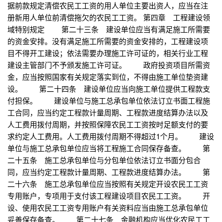
据前款规定清偿农民工工资的用人单位主要出资人，应当在注
册新用人单位前清偿拖欠的农民工工资。 第四章 工程建设领
域特别规定 第二十三条 建设单位应当有满足施工所需要
的资金安排。没有满足施工所需要的资金安排的，工程建设项
目不得开工建设；依法需要办理施工许可证的，相关行业工程
建设主管部门不予颁发施工许可证。 政府投资项目所需资
金，应当按照国家有关规定落实到位，不得由施工单位垫资建
设。 第二十四条 建设单位应当向施工单位提供工程款支
付担保。 建设单位与施工总承包单位依法订立书面工程施
工合同，应当约定工程款计量周期、工程款进度结算办法以及
人工费用拨付周期，并按照保障农民工工资按时足额支付的要
求约定人工费用。人工费用拨付周期不得超过1个月。 建设
单位与施工总承包单位应当将工程施工合同保存备查。 第
二十五条 施工总承包单位与分包单位依法订立书面分包合
同，应当约定工程款计量周期、工程款进度结算办法。 第
二十六条 施工总承包单位应当按照有关规定开设农民工工资
专用账户，专项用于支付该工程建设项目农民工工资。 开
设、使用农民工工资专用账户有关资料应当由施工总承包单位
妥善保存备查。 第二十七条 金融机构应当优化农民工工