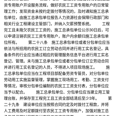
资专用账户开设服务流程，做好农民工工资专用账户的日常管
理工作；发现资金未按约定拨付等情况的，及时通知施工总承
包单位，由施工总承包单位报告人力资源社会保障行政部门和
相关行业工程建设主管部门，并纳入欠薪预警系统。 工程
完工且未拖欠农民工工资的，施工总承包单位公示30日后，可
以申请注销农民工工资专用账户，账户内余额归施工总承包单
位所有。 第二十八条 施工总承包单位或者分包单位应当
依法与所招用的农民工订立劳动合同并进行用工实名登记，具
备条件的行业应当通过相应的管理服务信息平台进行用工实名
登记、管理。未与施工总承包单位或者分包单位订立劳动合同
并进行用工实名登记的人员，不得进入项目现场施工。 施
工总承包单位应当在工程项目部配备劳资专管员，对分包单位
劳动用工实施监督管理，掌握施工现场用工、考勤、工资支付
等情况，审核分包单位编制的农民工工资支付表，分包单位应
当予以配合。 施工总承包单位、分包单位应当建立用工管
理台账，并保存至工程完工且工资全部结清后至少3年。 第
二十九条 建设单位应当按照合同约定及时拨付工程款，并将
人工费用及时足额拨付至农民工工资专用账户，加强对施工总