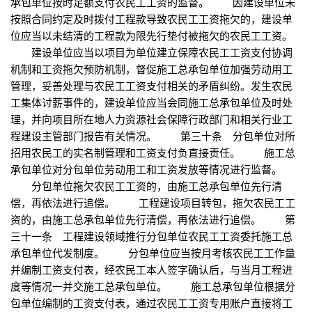
承包单位按时足额支付农民工工资的监督。 因建设单位未
按照合同约定及时拨付工程款导致农民工工资拖欠的，建设单
位应当以未结清的工程款为限先行垫付被拖欠的农民工工资。
建设单位应当以项目为单位建立保障农民工工资支付协调
机制和工资拖欠预防机制，督促施工总承包单位加强劳动用工
管理，妥善处理与农民工工资支付相关的矛盾纠纷。发生农民
工集体讨薪事件的，建设单位应当会同施工总承包单位及时处
理，并向项目所在地人力资源社会保障行政部门和相关行业工
程建设主管部门报告有关情况。 第三十条 分包单位对所
招用农民工的实名制管理和工资支付负直接责任。 施工总
承包单位对分包单位劳动用工和工资发放等情况进行监督。
分包单位拖欠农民工工资的，由施工总承包单位先行清
偿，再依法进行追偿。 工程建设项目转包，拖欠农民工工
资的，由施工总承包单位先行清偿，再依法进行追偿。 第
三十一条 工程建设领域推行分包单位农民工工资委托施工总
承包单位代发制度。 分包单位应当按月考核农民工工作量
并编制工资支付表，经农民工本人签字确认后，与当月工程进
度等情况一并交施工总承包单位。 施工总承包单位根据分
包单位编制的工资支付表，通过农民工工资专用账户直接将工