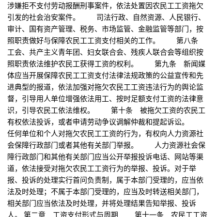
涉嫌拒不支付劳动报酬刑事案件，依法处置因农民工工资拖欠
引发的社会治安案件。 司法行政、自然资源、人民银行、
审计、国有资产管理、税务、市场监管、金融监管等部门，按
照职责做好与保障农民工工资支付相关的工作。 第八条
工会、共产主义青年团、妇女联合会、残疾人联合会等组织按
照职责依法维护农民工获得工资的权利。 第九条 新闻媒
体应当开展保障农民工工资支付法律法规政策的公益宣传和先
进典型的报道，依法加强对拖欠农民工工资违法行为的舆论监
督，引导用人单位增强依法用工、按时足额支付工资的法律意
识，引导农民工依法维权。 第十条 被拖欠工资的农民工
有权依法投诉，或者申请劳动争议调解仲裁和提起诉讼。
任何单位和个人对拖欠农民工工资的行为，有权向人力资源社
会保障行政部门或者其他有关部门举报。 人力资源社会保
障行政部门和其他有关部门应当公开举报投诉电话、网站等渠
道，依法接受对拖欠农民工工资行为的举报、投诉。对于举
报、投诉的处理实行首问负责制，属于本部门受理的，应当依
法及时处理；不属于本部门受理的，应当及时转送相关部门，
相关部门应当依法及时处理，并将处理结果告知举报、投诉
人。 第二章 工资支付形式与周期 第十一条 农民工工资