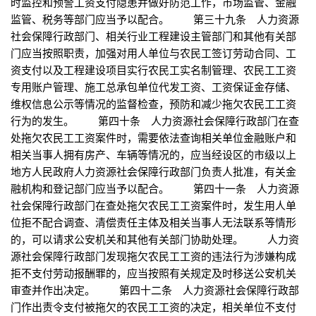
时监控和预警工资支付隐患并做好防范工作，市场监管、金融
监管、税务等部门应当予以配合。 第三十九条 人力资源
社会保障行政部门、相关行业工程建设主管部门和其他有关部
门应当按照职责，加强对用人单位与农民工签订劳动合同、工
资支付以及工程建设项目实行农民工实名制管理、农民工工资
专用账户管理、施工总承包单位代发工资、工资保证金存储、
维权信息公示等情况的监督检查，预防和减少拖欠农民工工资
行为的发生。 第四十条 人力资源社会保障行政部门在查
处拖欠农民工工资案件时，需要依法查询相关单位金融账户和
相关当事人拥有房产、车辆等情况的，应当经设区的市级以上
地方人民政府人力资源社会保障行政部门负责人批准，有关金
融机构和登记部门应当予以配合。 第四十一条 人力资源
社会保障行政部门在查处拖欠农民工工资案件时，发生用人单
位拒不配合调查、清偿责任主体及相关当事人无法联系等情形
的，可以请求公安机关和其他有关部门协助处理。 人力资
源社会保障行政部门发现拖欠农民工工资的违法行为涉嫌构成
拒不支付劳动报酬罪的，应当按照有关规定及时移送公安机关
审查并作出决定。 第四十二条 人力资源社会保障行政部
门作出责令支付被拖欠的农民工工资的决定，相关单位不支付