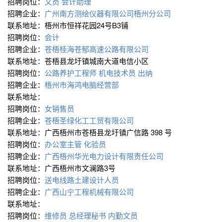
招聘岗位：
文员
会计助理
招聘企业：
广州南方测绘仪器有限公司梧州分公司
联系地址：梧州市恒祥花园24号B3铺
招聘岗位：
会计
招聘企业：
苍梧桂海苍郁高速公路有限公司
联系地址：苍梧县龙圩镇城南大道电信小区
招聘岗位：
公路养护工程师
机电技术员
出纳
招聘企业：
梧州市海鸿电脑经营部
联系地址：
招聘岗位：
女销售员
招聘企业：
苍梧圣绿化工工贸有限公司
联系地址：广西梧州市苍梧县龙圩镇广信路 398 号
招聘岗位：
办公室主管
化验员
招聘企业：
广西梧州华光电力设计有限责任公司
联系地址：广西梧州市文澜路3号
招聘岗位：
送电线路土建设计人员
招聘企业：
广西山宁工程机械有限公司
联系地址：
招聘岗位：
维修员
总经理秘书
内勤文员