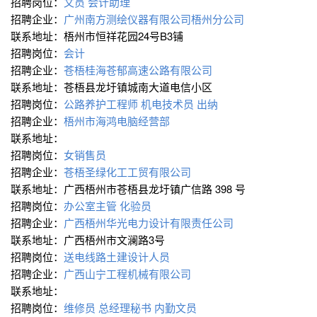
招聘岗位：
文员
会计助理
招聘企业：
广州南方测绘仪器有限公司梧州分公司
联系地址：梧州市恒祥花园24号B3铺
招聘岗位：
会计
招聘企业：
苍梧桂海苍郁高速公路有限公司
联系地址：苍梧县龙圩镇城南大道电信小区
招聘岗位：
公路养护工程师
机电技术员
出纳
招聘企业：
梧州市海鸿电脑经营部
联系地址：
招聘岗位：
女销售员
招聘企业：
苍梧圣绿化工工贸有限公司
联系地址：广西梧州市苍梧县龙圩镇广信路 398 号
招聘岗位：
办公室主管
化验员
招聘企业：
广西梧州华光电力设计有限责任公司
联系地址：广西梧州市文澜路3号
招聘岗位：
送电线路土建设计人员
招聘企业：
广西山宁工程机械有限公司
联系地址：
招聘岗位：
维修员
总经理秘书
内勤文员