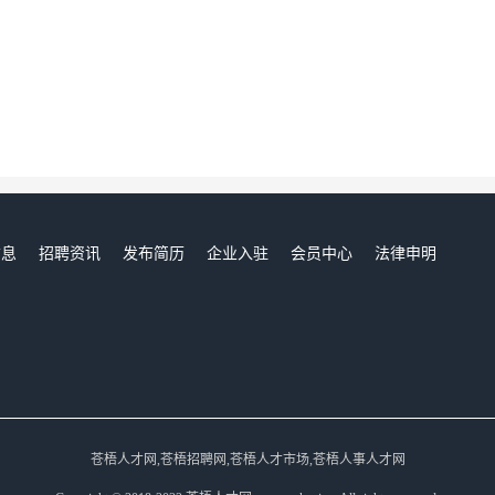
信息
招聘资讯
发布简历
企业入驻
会员中心
法律申明
们
苍梧人才网,苍梧招聘网,苍梧人才市场,苍梧人事人才网