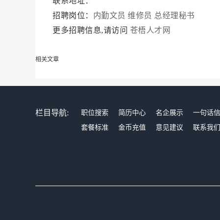
联系地址：
招聘岗位：
内勤文员
维修员
总经理秘书
更多招聘信息,请访问
苍梧人才网
相关文章
栏目导航:
职位搜索
简历中心
名企展示
一句话
套餐标准
金币充值
意见建议
联系我