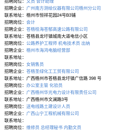
招聘岗位：
文员
会计助理
招聘企业：
广州南方测绘仪器有限公司梧州分公司
联系地址：梧州市恒祥花园24号B3铺
招聘岗位：
会计
招聘企业：
苍梧桂海苍郁高速公路有限公司
联系地址：苍梧县龙圩镇城南大道电信小区
招聘岗位：
公路养护工程师
机电技术员
出纳
招聘企业：
梧州市海鸿电脑经营部
联系地址：
招聘岗位：
女销售员
招聘企业：
苍梧圣绿化工工贸有限公司
联系地址：广西梧州市苍梧县龙圩镇广信路 398 号
招聘岗位：
办公室主管
化验员
招聘企业：
广西梧州华光电力设计有限责任公司
联系地址：广西梧州市文澜路3号
招聘岗位：
送电线路土建设计人员
招聘企业：
广西山宁工程机械有限公司
联系地址：
招聘岗位：
维修员
总经理秘书
内勤文员