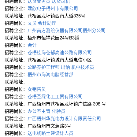
招聘岗位：
送货业务员
送货司机
招聘企业：
建欣电子梧州市有限公司
联系地址：苍梧县龙圩镇西南大道335号
招聘岗位：
文员
会计助理
招聘企业：
广州南方测绘仪器有限公司梧州分公司
联系地址：梧州市恒祥花园24号B3铺
招聘岗位：
会计
招聘企业：
苍梧桂海苍郁高速公路有限公司
联系地址：苍梧县龙圩镇城南大道电信小区
招聘岗位：
公路养护工程师
出纳
机电技术员
招聘企业：
梧州市海鸿电脑经营部
联系地址：
招聘岗位：
女销售员
招聘企业：
苍梧圣绿化工工贸有限公司
联系地址：广西梧州市苍梧县龙圩镇广信路 398 号
招聘岗位：
办公室主管
化验员
招聘企业：
广西梧州华光电力设计有限责任公司
联系地址：广西梧州市文澜路3号
招聘岗位：
送电线路土建设计人员