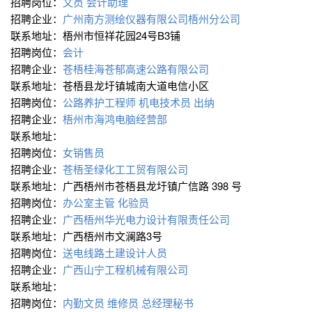
招聘岗位：
文员
会计助理
招聘企业：
广州南方测绘仪器有限公司梧州分公司
联系地址：梧州市恒祥花园24号B3铺
招聘岗位：
会计
招聘企业：
苍梧桂海苍郁高速公路有限公司
联系地址：苍梧县龙圩镇城南大道电信小区
招聘岗位：
公路养护工程师
机电技术员
出纳
招聘企业：
梧州市海鸿电脑经营部
联系地址：
招聘岗位：
女销售员
招聘企业：
苍梧圣绿化工工贸有限公司
联系地址：广西梧州市苍梧县龙圩镇广信路 398 号
招聘岗位：
办公室主管
化验员
招聘企业：
广西梧州华光电力设计有限责任公司
联系地址：广西梧州市文澜路3号
招聘岗位：
送电线路土建设计人员
招聘企业：
广西山宁工程机械有限公司
联系地址：
招聘岗位：
内勤文员
维修员
总经理秘书