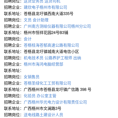
招聘岗位：
送货业务员
送货司机
招聘企业：
建欣电子梧州市有限公司
联系地址：苍梧县龙圩镇西南大道335号
招聘岗位：
文员
会计助理
招聘企业：
广州南方测绘仪器有限公司梧州分公司
联系地址：梧州市恒祥花园24号B3铺
招聘岗位：
会计
招聘企业：
苍梧桂海苍郁高速公路有限公司
联系地址：苍梧县龙圩镇城南大道电信小区
招聘岗位：
机电技术员
公路养护工程师
出纳
招聘企业：
梧州市海鸿电脑经营部
联系地址：
招聘岗位：
女销售员
招聘企业：
苍梧圣绿化工工贸有限公司
联系地址：广西梧州市苍梧县龙圩镇广信路 398 号
招聘岗位：
化验员
办公室主管
招聘企业：
广西梧州华光电力设计有限责任公司
联系地址：广西梧州市文澜路3号
招聘岗位：
送电线路土建设计人员