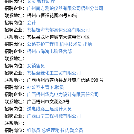
招聘岗位：
文员
会计助理
招聘企业：
广州南方测绘仪器有限公司梧州分公司
联系地址：梧州市恒祥花园24号B3铺
招聘岗位：
会计
招聘企业：
苍梧桂海苍郁高速公路有限公司
联系地址：苍梧县龙圩镇城南大道电信小区
招聘岗位：
公路养护工程师
机电技术员
出纳
招聘企业：
梧州市海鸿电脑经营部
联系地址：
招聘岗位：
女销售员
招聘企业：
苍梧圣绿化工工贸有限公司
联系地址：广西梧州市苍梧县龙圩镇广信路 398 号
招聘岗位：
办公室主管
化验员
招聘企业：
广西梧州华光电力设计有限责任公司
联系地址：广西梧州市文澜路3号
招聘岗位：
送电线路土建设计人员
招聘企业：
广西山宁工程机械有限公司
联系地址：
招聘岗位：
维修员
总经理秘书
内勤文员