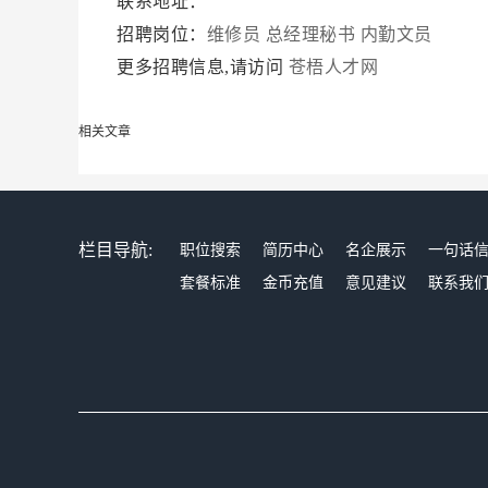
联系地址：
招聘岗位：
维修员
总经理秘书
内勤文员
更多招聘信息,请访问
苍梧人才网
相关文章
栏目导航:
职位搜索
简历中心
名企展示
一句话
套餐标准
金币充值
意见建议
联系我