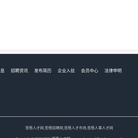
信息
招聘资讯
发布简历
企业入驻
会员中心
法律申明
们
苍梧人才网,苍梧招聘网,苍梧人才市场,苍梧人事人才网